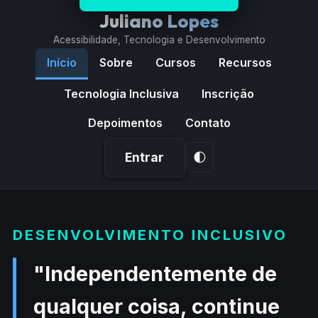
Juliano Lopes
Acessibilidade, Tecnologia e Desenvolvimento
Início
Sobre
Cursos
Recursos
Tecnologia Inclusiva
Inscrição
Depoimentos
Contato
Entrar
🌓
Página
não
Página
DESENVOLVIMENTO INCLUSIVO
encontrada.
Redirecionado
Inicial
"Independentemente de
para
de
a
qualquer coisa, continue
Página