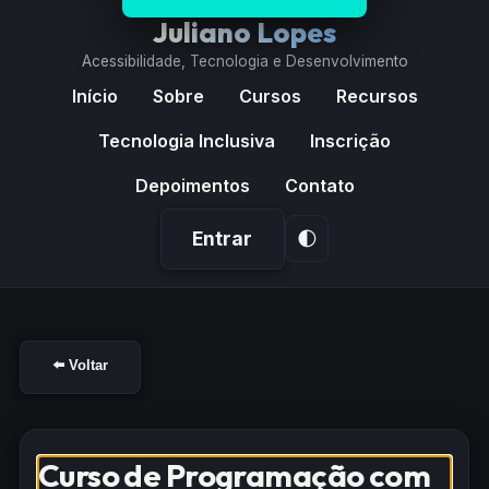
Juliano Lopes
Acessibilidade, Tecnologia e Desenvolvimento
Início
Sobre
Cursos
Recursos
Tecnologia Inclusiva
Inscrição
Depoimentos
Contato
Entrar
🌓
Página
Curso
de
⬅️ Voltar
Programação
com
PHP
Curso de Programação com
e