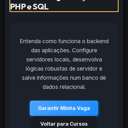
PHP e SQL
SQL
carregada
com
sucesso.
Entenda como funciona o backend
das aplicações. Configure
servidores locais, desenvolva
lógicas robustas de servidor e
salve informações num banco de
dados relacional.
Garantir Minha Vaga
Voltar para Cursos