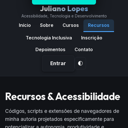
Juliano Lopes
Acessibilidade, Tecnologia e Desenvolvimento
Início
Sobre
Cursos
Recursos
Tecnologia Inclusiva
Inscrição
Depoimentos
Contato
Entrar
🌓
Página
Recursos
Recursos & Acessibilidade
carregada.
Códigos, scripts e extensões de navegadores de
minha autoria projetados especificamente para
potencializar a autonomia, produtividade e