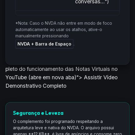
conversas...")
Colocar o foco na lista
*Nota: Caso o NVDA não entre em modo de foco
ALT + C
de conversas
automaticamente ao usar os atalhos, ative-o
manualmente pressionando
NVDA + Barra de Espaço
.
Escrever mensagem
ALT + E
na conversa ativa
pleto do funcionamento das Notas Virtuais no
Focar e iniciar
YouTube (abre em nova aba)"> Assistir Vídeo
gravação de áudio de
ALT + G
Demonstrativo Completo
voz
Exibe a versão
Segurança e Leveza
ALT + I
instalada do script
O complemento foi programado respeitando a
arquitetura leve e nativa do NVDA. O arquivo possui
apenas **12 KB**, é livre de anúncios e consome zero